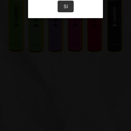
ene nicotina, una sustancia química adictiva y tóxica, prohibida su venta a 
Sí