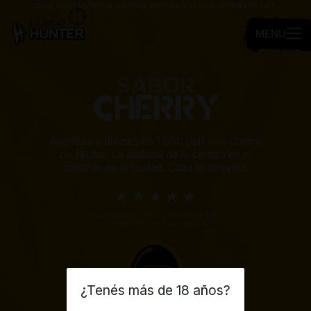
ene nicotina, una sustancia química adictiva y tóxica, prohibida su venta a 
MENU
SABOR
CHERRY
Aventura y dulzura en 1.600 puff con Cherry
de Hunter. La audacia de la cereza en el
corazón de la ciudad. Cazá lo atrevido.
Importado por PBC Consulting S.A y
Distribuido por Palermo S.A
¿Tenés más de 18 años?